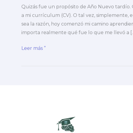
Quizás fue un propósito de Año Nuevo tardío. 
a mi currículum (CV). O tal vez, simplemente, 
sea la razón, hoy comenzó mi camino aprendie
importa realmente qué fue lo que me llevó a [
Día
Leer más ”
1:
Aprendiendo
Chino
siendo
Hispanohablante